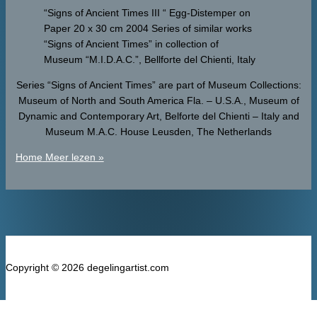
“Signs of Ancient Times III “ Egg-Distemper on
Paper 20 x 30 cm 2004 Series of similar works
“Signs of Ancient Times” in collection of
Museum “M.I.D.A.C.”, Bellforte del Chienti, Italy
Series “Signs of Ancient Times” are part of Museum Collections:
Museum of North and South America Fla. – U.S.A., Museum of
Dynamic and Contemporary Art, Belforte del Chienti – Italy and
Museum M.A.C. House Leusden, The Netherlands
Home
Meer lezen »
Copyright © 2026 degelingartist.com