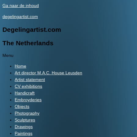
Ga naar de inhoud
degelingartist.com
Degelingartist.com
The Netherlands
Menu
Home
Art director M.A.C. House Leusden
Artist statement
CV exhibitions
Handicraft
Embroyderies
Objects
Photography
Sculptures
Drawings
Paintings